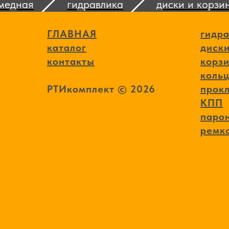
дная
гидравлика
диски и корзины
ГЛАВНАЯ
гидр
каталог
диски
контакты
корз
коль
РТИкомплект © 2026
прокл
КПП
паро
ремк