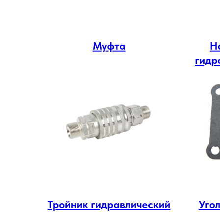
Муфта
Н
гидр
Тройник гидравлический
Уго