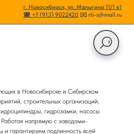
г. Новосибирск, ул. Малыгина 11/1
к
1
☎ +7 (913) 9022420
✉️ rti-s@mail.ru
ующих в Новосибирске и Сибирском
риятий, строительных организаций,
гидроцилиндры, гидрозамки, насосы
. Работая напрямую с заводами-
ы и гарантируем подлинность всей