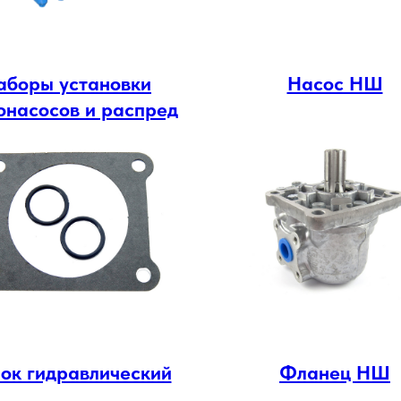
аборы установки
Насос НШ
онасосов и распред
лок гидравлический
Фланец НШ