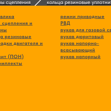
 сцепления
кольца резиновые уплотните
авлика
ремни приводные
 сцепления и
РВД
ины
рукав для газовой с
ца резиновые
рукав дюритовый
адки двигателя и
рукав напорно-
всасывающий
нит (ПОН)
рукав напорный
омплекты