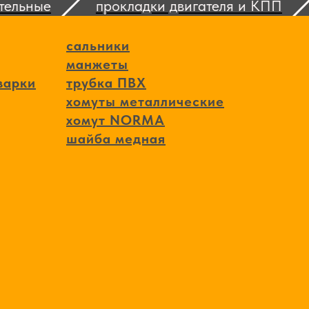
льные
прокладки двигателя и КПП
сальники
манжеты
варки
трубка ПВХ
хомуты металлические
хомут NORMA
шайба медная