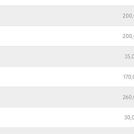
200,
200,
35,0
170,
260,
30,0