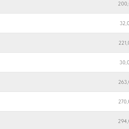
200,
32,0
221,
30,0
263,
270,
294,