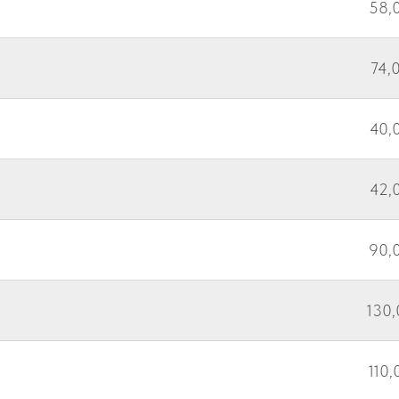
58,0
74,0
40,0
42,0
90,0
130,
110,