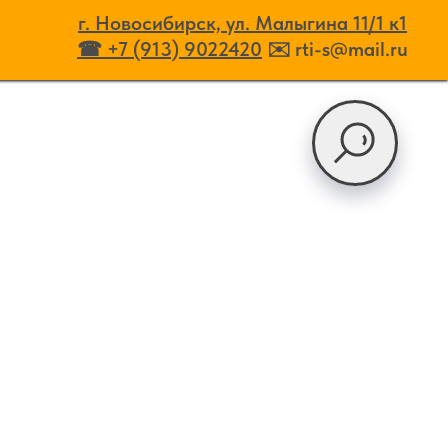
г. Новосибирск, ул. Малыгина 11/1
к
1
☎ +7 (913) 9022420
✉️ rti-s@mail.ru