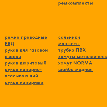
ремкомплекты
ремни приводные
сальники
РВД
манжеты
рукав для газовой
трубка ПВХ
сварки
хомуты металличес
рукав дюритовый
хомут NORMA
рукав напорно-
шайба медная
всасывающий
рукав напорный